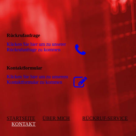
Rückrufanfrage
Klicken Sie hier um zu unserer
Rückrufanfrage zu kommen
Kontaktformular
Klicken Sie hier um zu unserem
Kon­takt­for­mu­lar zu kommen
STARTSEITE
ÜBER MICH
RÜCKRUF-SERVICE
KONTAKT